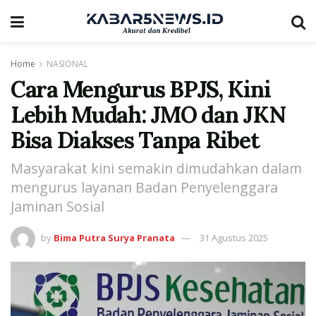
Home
NASIONAL
Cara Mengurus BPJS, Kini
Lebih Mudah: JMO dan JKN
Bisa Diakses Tanpa Ribet
Masyarakat kini semakin dimudahkan dalam
mengurus layanan Badan Penyelenggara
Jaminan Sosial
by
Bima Putra Surya Pranata
31 Agustus 2025