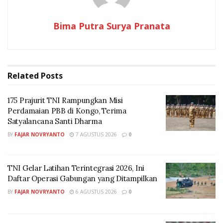
Kartu digital yang bisa langsung dipakai di rumah sakit
Bagi masyarakat yang tidak memiliki akses internet,
Bima Putra Surya Pranata
BPJS juga tetap melayani secara langsung di kantor
cabang maupun melalui layanan telepon Care Center
165.
Related
Posts
RELATED POSTS
175 Prajurit TNI Rampungkan Misi
175 Prajurit TNI Rampungkan Misi Perdamaian PBB di
Perdamaian PBB di Kongo, Terima
Kongo, Terima Satyalancana Santi Dharma
Satyalancana Santi Dharma
BY
FAJAR NOVRYANTO
7 AGUSTUS 2026
0
TNI Gelar Latihan Terintegrasi 2026, Ini Daftar
Operasi Gabungan yang Ditampilkan
TNI Gelar Latihan Terintegrasi 2026, Ini
Tags:
BPJS Kesehatan
Jaminan sosial
masyarkat
Daftar Operasi Gabungan yang Ditampilkan
BY
FAJAR NOVRYANTO
6 AGUSTUS 2026
0