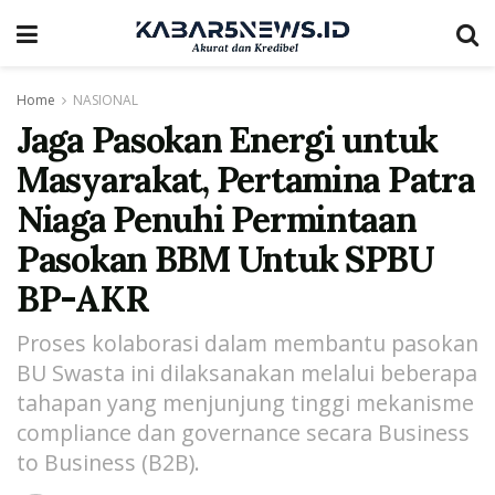
Home
NASIONAL
Jaga Pasokan Energi untuk
Masyarakat, Pertamina Patra
Niaga Penuhi Permintaan
Pasokan BBM Untuk SPBU
BP-AKR
Proses kolaborasi dalam membantu pasokan
BU Swasta ini dilaksanakan melalui beberapa
tahapan yang menjunjung tinggi mekanisme
compliance dan governance secara Business
to Business (B2B).