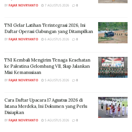
tahapan yang menjunjung tinggi mekanisme
BY
FAJAR NOVRYANTO
7 AGUSTUS 2026
0
compliance dan governance secara Business to
Business (B2B). Proses negosiasi dari sisi jumlah
TNI Gelar Latihan Terintegrasi 2026, Ini
kebutuhan berdasarkan volume permintaan,
Daftar Operasi Gabungan yang Ditampilkan
pelaksanaan tender supplier yang dilakukan dengan
BY
FAJAR NOVRYANTO
6 AGUSTUS 2026
0
aspek GCG dan konfirmasi berulang
dengan customer (APR), pelaksanaan join Surveyor,
sampai dengan mekanisme open book
TNI Kembali Mengirim Tenaga Kesehatan
ke Palestina Gelombang VII, Siap Jalankan
untuk negosiasi aspek komersial dilaksanakan, sampai
Misi Kemanusiaan
akhirnya proses bongkar dilaksanakan
BY
FAJAR NOVRYANTO
5 AGUSTUS 2026
0
dan diterima BU Swasta untuk disalurkan kepada
masyarakat. Komoditi BBM yang dipasok
kepada APR (BP-AKR) telah memenuhi seluruh
Cara Daftar Upacara 17 Agustus 2026 di
requirements dari APR sebagai bentuk
Istana Merdeka, Ini Dokumen yang Perlu
Disiapkan
komitmen tindak lanjut atas arahan pemerintah.
BY
FAJAR NOVRYANTO
5 AGUSTUS 2026
0
“Bagi kami, energi bukan sekadar komoditas. Energi