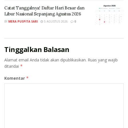
adalah penggerak kehidupan dan
Catat Tanggalnya! Daftar Hari Besar dan
produktivitas masyarakat. Karena itu, kami terus
Libur Nasional Sepanjang Agustus 2026
berupaya memastikan pasokan BBM tetap
BY
MERA PUSPITA SARI
5 AGUSTUS 2026
0
aman, berkualitas, dan mudah dijangkau oleh semua,”
tutupnya.
Tags:
BBM
PT Aneka Petroindo Raya (APR)
Tinggalkan Balasan
PT Pertamina Patra Niaga
Alamat email Anda tidak akan dipublikasikan.
Ruas yang wajib
ditandai
*
Komentar
*