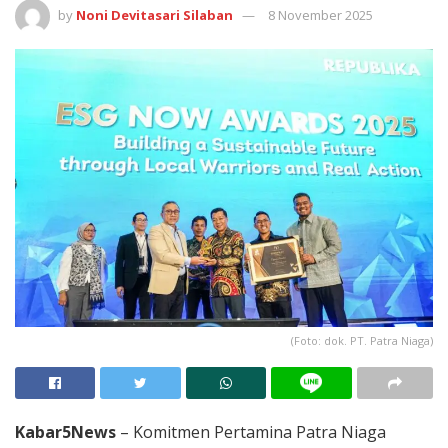
by
Noni Devitasari Silaban
8 November 2025
(Foto: dok. PT. Patra Niaga)
Kabar5News
– Komitmen Pertamina Patra Niaga