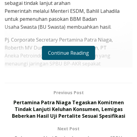
sebagai tindak lanjut arahan
Pemerintah melalui Menteri ESDM, Bahlil Lahadila
untuk pemenuhan pasokan BBM Badan
Usaha Swasta (BU Swasta) membuahkan hasil.
Pj. Corporate Secretary Pertamina Patra Niaga,
Roberth MV Dumatubun menyampaikan, PT
Continue Reading
Aneka Petroindo Raya (APR) perusahaan yang
menaungi jaringan SPBU BP-AKR sepakat
untuk melakukan proses Business to Business dengan
Pertamina Patra Niaga untuk
pemenuhan pasokan BBM dengan menyerap kargo
Previous Post
impor dari Pertamina Patra Niaga.
Pertamina Patra Niaga Tegaskan Komitmen
“Untuk penyaluran pasokan yang sudah dilayani
Tindak Lanjuti Keluhan Konsumen, Lemigas
kepada PT APR sebanyak 100 ribu barel (MB)
Beberkan Hasil Uji Pertalite Sesuai Spesifikasi
yang akan digunakan untuk SPBU-SPBU BP-AKR”, jelas
Roberth.
Next Post