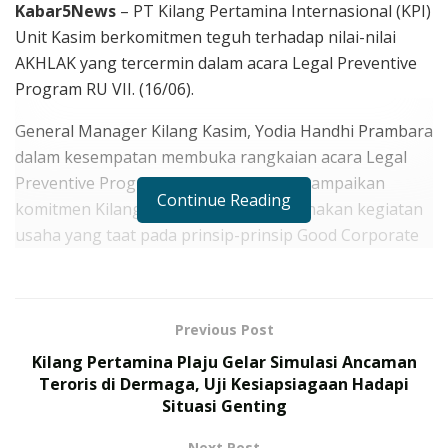
Kabar5News
– PT Kilang Pertamina Internasional (KPI)
Unit Kasim berkomitmen teguh terhadap nilai-nilai
AKHLAK yang tercermin dalam acara Legal Preventive
Program RU VII. (16/06).
General Manager Kilang Kasim, Yodia Handhi Prambara
dalam kesempatan membuka rangkaian acara Legal
Preventive Program Kilang Kasim menyampaikan
Continue Reading
komitmen Kilang Kasim dalam melaksanakan kegiatan
usaha yang taat pada prinsip-prinsip Good Corporate
Governance dan nilai-nilai AKHLAK.
RELATED POSTS
Previous Post
175 Prajurit TNI Rampungkan Misi Perdamaian PBB di
Kilang Pertamina Plaju Gelar Simulasi Ancaman
Kongo, Terima Satyalancana Santi Dharma
Teroris di Dermaga, Uji Kesiapsiagaan Hadapi
Situasi Genting
TNI Gelar Latihan Terintegrasi 2026, Ini Daftar
Operasi Gabungan yang Ditampilkan
Next Post