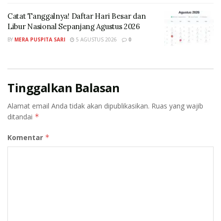
mengingatkan betapa pentingnya integritas dalam
Catat Tanggalnya! Daftar Hari Besar dan
pengelolaan bisnis perusahaan.
Libur Nasional Sepanjang Agustus 2026
BY
MERA PUSPITA SARI
5 AGUSTUS 2026
0
Tinggalkan Balasan
Alamat email Anda tidak akan dipublikasikan.
Ruas yang wajib
ditandai
*
Komentar
*
(Foto: dok. PT Kilang Pertamina Internasional (KPI)
“Budaya dan perilaku koruptif di sebagian masyarakat
yang berada di dalam pemerintahan maupun
Corporate memiliki dampak signifikan terhadap
Investasi, dimana korupsi dapat mengurangi
kepercayaan Investor, meningkatkan biaya transaksi,