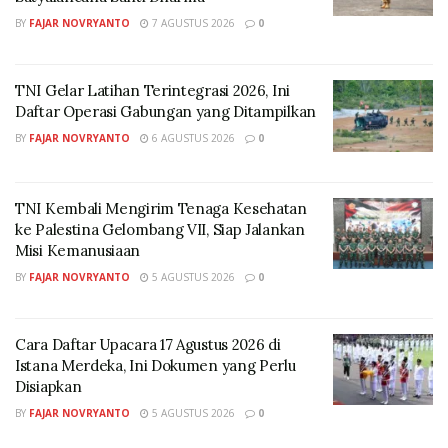
BY
FAJAR NOVRYANTO
7 AGUSTUS 2026
0
Yodia juga menyampaikan bahwa komunikasi Kilang
Kasim dan Kejaksaan Negeri Sorong merupakan
bentuk sinergi yang membangun Good Corporate
TNI Gelar Latihan Terintegrasi 2026, Ini
Daftar Operasi Gabungan yang Ditampilkan
Governance serta bentuk pencegahan dini risiko
hukum yang tidak diharapkan.
BY
FAJAR NOVRYANTO
6 AGUSTUS 2026
0
“Pemahaman mendalam tentang peran Jaksa
Pengacara Negara dalam membantu mewujudkan
TNI Kembali Mengirim Tenaga Kesehatan
ke Palestina Gelombang VII, Siap Jalankan
Good Corporate Governance ini akan menjadi benteng
Misi Kemanusiaan
preventif bagi Kilang Kasim dan vendor dalam
BY
FAJAR NOVRYANTO
5 AGUSTUS 2026
0
memitigasi risiko hukum dalam
proses pengadaan barang maupun jasa,” ujarnya.
Cara Daftar Upacara 17 Agustus 2026 di
Kepala Kejaksaan Negeri Sorong yang diwakili oleh
Istana Merdeka, Ini Dokumen yang Perlu
Kepala Seksi Perdata dan Tata Usaha Negara
Disiapkan
Kejaksaan Negeri Sorong, Primawibawa Rantjalobo
BY
FAJAR NOVRYANTO
5 AGUSTUS 2026
0
dalam kesempatannya menyampaikan edukasi