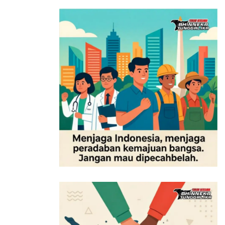
mengelola kekayaan negara.
“Sebagai entitas yang mengelola kekayaan negara,
BUMN memiliki tanggung jawab besar untuk
menjalankan prinsip transparansi, akuntabilitas,
responsibilitas, independensi, dan fairness. Di sinilah
peran legal assistance dari JPN menjadi sangat
penting,” jelas Kristian.
Tak lupa, Kristan juga mengucapkan terima kasih
kepada seluruh pihak yang terlibat dalam rangkaian
kegiatan Legal Preventive Program yang berkolaborasi
dengan Vendor Day.