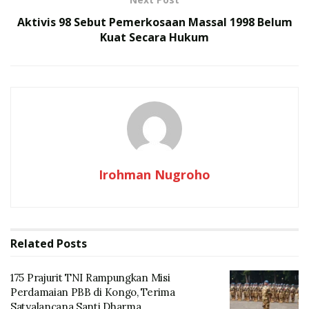
Aktivis 98 Sebut Pemerkosaan Massal 1998 Belum
“Sebagai bagian dari Pertamina Group, PT Kilang
Kuat Secara Hukum
Pertamina Internasional berkomitmen teguh pada
Core Values AKHLAK yang terdiri dari Amanah,
Kompeten, Harmonis, Loyal, Adaptif, dan Kolaboratif.
Enam pilar ini bukan sekadar prinsip, melainkan jiwa
yang menggerakkan setiap langkah kita menuju visi
perusahaan,” ucapnya.
Irohman Nugroho
Related
Posts
175 Prajurit TNI Rampungkan Misi
Perdamaian PBB di Kongo, Terima
(Foto: dok. PT Kilang Pertamina Internasional (KPI)
Satyalancana Santi Dharma