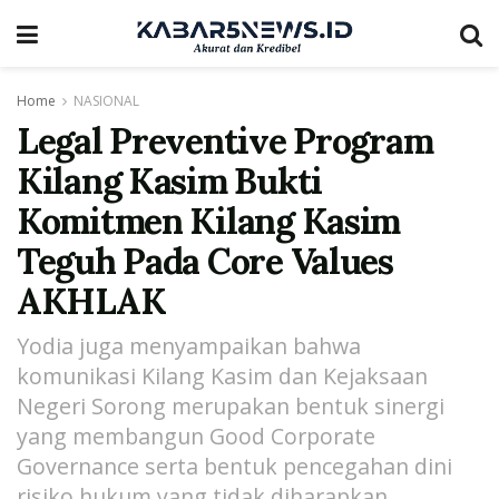
Home
NASIONAL
Legal Preventive Program
Kilang Kasim Bukti
Komitmen Kilang Kasim
Teguh Pada Core Values
AKHLAK
Yodia juga menyampaikan bahwa
komunikasi Kilang Kasim dan Kejaksaan
Negeri Sorong merupakan bentuk sinergi
yang membangun Good Corporate
Governance serta bentuk pencegahan dini
risiko hukum yang tidak diharapkan.