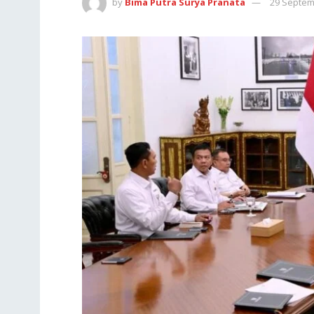
by
Bima Putra Surya Pranata
29 Septem