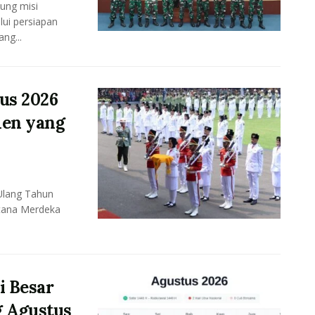
ung misi
lui persiapan
ng...
us 2026
men yang
Ulang Tahun
stana Merdeka
i Besar
g Agustus