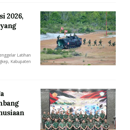
si 2026,
 yang
enggelar Latihan
ngkep, Kabupaten
ga
ombang
anusiaan