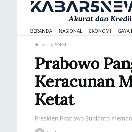
BERANDA
NASIONAL
EKONOMI
GAYA 
Home
NASIONAL
Prabowo Pang
Keracunan M
Ketat
Presiden Prabowo Subianto memangg