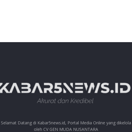
Selamat Datang di Kabar5news.id, Portal Media Online yang dikelola
oleh CV GEN MUDA NUSANTARA