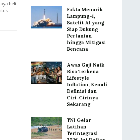
aya beli
Fakta Menarik
atus
Lampung-1,
Satelit AI yang
Siap Dukung
Pertanian
hingga Mitigasi
Bencana
Awas Gaji Naik
Bisa Terkena
Lifestyle
Inflation, Kenali
Definisi dan
Ciri-Cirinya
Sekarang
TNI Gelar
Latihan
Terintegrasi
2026, Ini Daftar